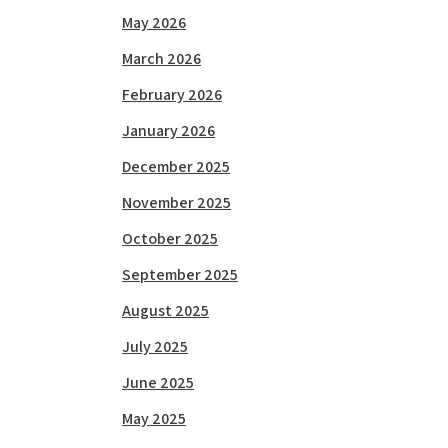
May 2026
March 2026
February 2026
January 2026
December 2025
November 2025
October 2025
September 2025
August 2025
July 2025
June 2025
May 2025