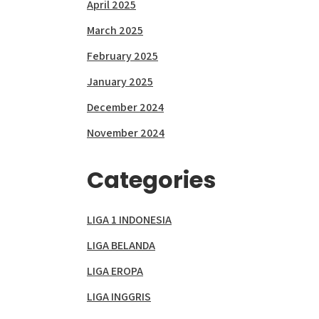
April 2025
March 2025
February 2025
January 2025
December 2024
November 2024
Categories
LIGA 1 INDONESIA
LIGA BELANDA
LIGA EROPA
LIGA INGGRIS