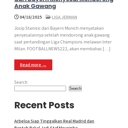
Anak Gawang
04/18/2025
LIGA JERMAN
Josip Stanisic dari Bayern Munich menyatakan
penyesalannya setelah mendorong anak gawang
saat pertandingan Liga Champions melawan Inter
Milan. FOOTBALLNEWS222, akan membahas […]
Read more →
Search
Search
Recent Posts
Arbeloa Siap Tinggalkan Real Madrid dan
Bantah Bakal Jadi Staf Mourinho