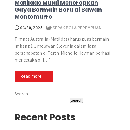
Matildas Mulai Menerapkan
Gaya Bermain Baru di Bawah
Montemurro
06/30/2025
SEPAK BOLA PEREMPUAN
Timnas Australia (Matildas) harus puas bermain
imbang 1-1 melawan Slovenia dalam laga
persahabatan di Perth. Michelle Heyman berhasil
mencetak gol […]
Read more →
Search
Search
Recent Posts