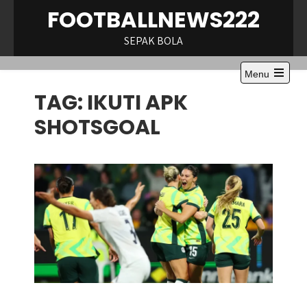
Skip
FOOTBALLNEWS222
to
content
SEPAK BOLA
Menu
Open
TAG:
IKUTI APK
the
main
menu
SHOTSGOAL