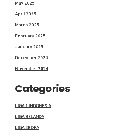
May 2025
April 2025
March 2025
February 2025
January 2025
December 2024
November 2024
Categories
LIGA 1 INDONESIA
LIGA BELANDA
LIGA EROPA