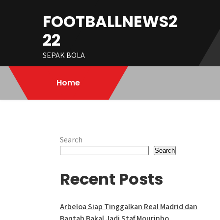
Skip
FOOTBALLNEWS2
to
content
22
SEPAK BOLA
Home
Search
Search
Recent Posts
Arbeloa Siap Tinggalkan Real Madrid dan
Bantah Bakal Jadi Staf Mourinho