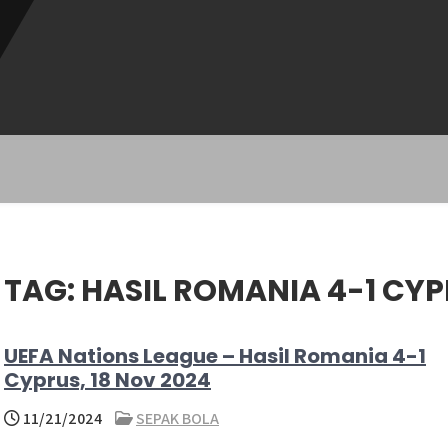
TAG:
HASIL ROMANIA 4-1 CY
UEFA Nations League – Hasil Romania 4-1
Cyprus, 18 Nov 2024
11/21/2024
SEPAK BOLA