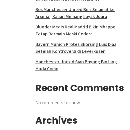
Bos Manchester United Beri Selamat ke
Arsenal, Kalian Memang Layak Juara
Blunder Medis Real Madrid Bikin Mbappe
Tetap Bermain Meski Cedera
Bayern Munich Protes Skorsing Luis Diaz
Setelah Kontroversi di Leverkusen
Manchester United Siap Boyong Bintang
Muda Como
Recent Comments
No comments to show.
Archives