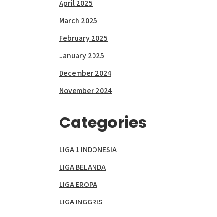
April 2025
March 2025
February 2025
January 2025
December 2024
November 2024
Categories
LIGA 1 INDONESIA
LIGA BELANDA
LIGA EROPA
LIGA INGGRIS