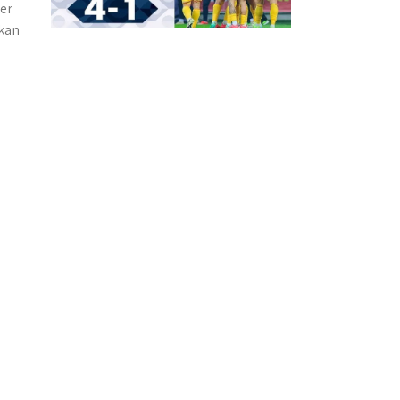
er
hkan