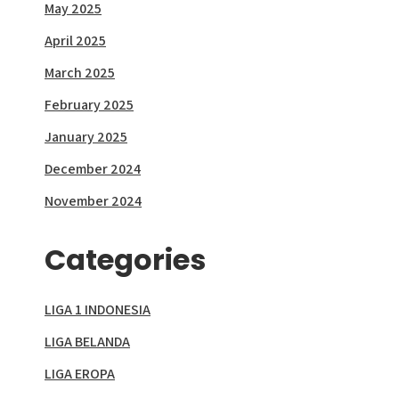
May 2025
April 2025
March 2025
February 2025
January 2025
December 2024
November 2024
Categories
LIGA 1 INDONESIA
LIGA BELANDA
LIGA EROPA