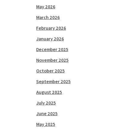
May 2026
March 2026
February 2026
January 2026
December 2025
November 2025
October 2025
September 2025
August 2025
July 2025
June 2025
May 2025