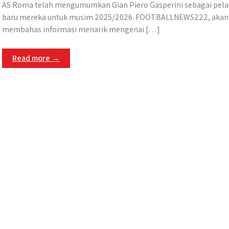
AS Roma telah mengumumkan Gian Piero Gasperini sebagai pela
baru mereka untuk musim 2025/2026. FOOTBALLNEWS222, akan
membahas informasi menarik mengenai […]
Read more →