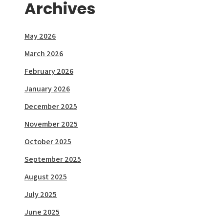
Archives
May 2026
March 2026
February 2026
January 2026
December 2025
November 2025
October 2025
September 2025
August 2025
July 2025
June 2025