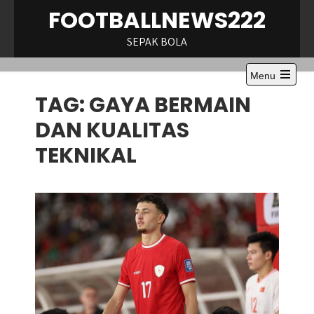
Skip
FOOTBALLNEWS222
to
content
SEPAK BOLA
Menu
Open
TAG:
GAYA BERMAIN
the
main
menu
DAN KUALITAS
TEKNIKAL