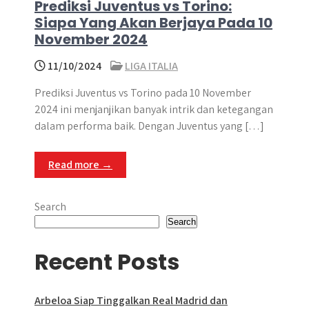
Prediksi Juventus vs Torino:
Siapa Yang Akan Berjaya Pada 10
November 2024
11/10/2024
LIGA ITALIA
Prediksi Juventus vs Torino pada 10 November
2024 ini menjanjikan banyak intrik dan ketegangan
dalam performa baik. Dengan Juventus yang […]
Read more →
Search
Search
Recent Posts
Arbeloa Siap Tinggalkan Real Madrid dan