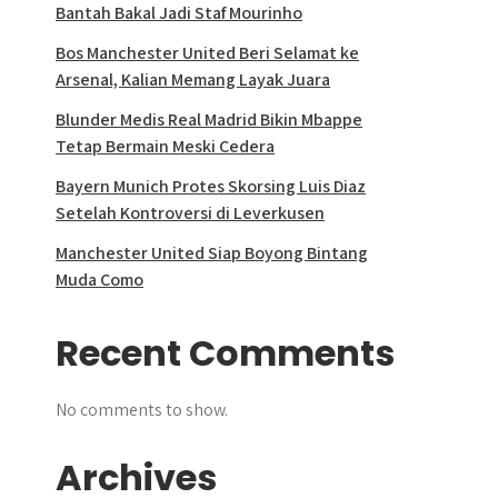
Bantah Bakal Jadi Staf Mourinho
Bos Manchester United Beri Selamat ke
Arsenal, Kalian Memang Layak Juara
Blunder Medis Real Madrid Bikin Mbappe
Tetap Bermain Meski Cedera
Bayern Munich Protes Skorsing Luis Diaz
Setelah Kontroversi di Leverkusen
Manchester United Siap Boyong Bintang
Muda Como
Recent Comments
No comments to show.
Archives