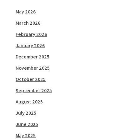
May 2026
March 2026
February 2026
January 2026
December 2025
November 2025
October 2025
September 2025
August 2025
July 2025
June 2025
May 2025