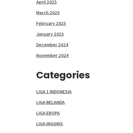
April 2025
March 2025
February 2025
January 2025
December 2024
November 2024
Categories
LIGA 1 INDONESIA
LIGA BELANDA
LIGA EROPA
LIGA INGGRIS