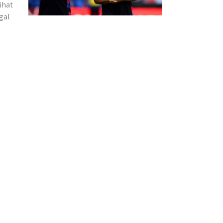
ihat
gal