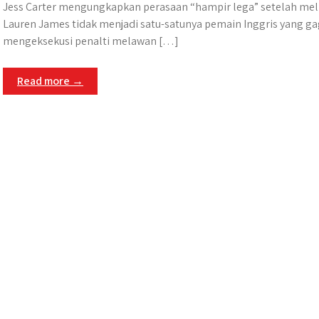
Jess Carter mengungkapkan perasaan “hampir lega” setelah mel
Lauren James tidak menjadi satu-satunya pemain Inggris yang ga
mengeksekusi penalti melawan […]
Read more →