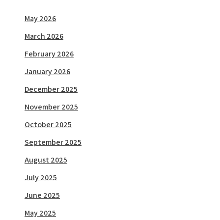
May 2026
March 2026
February 2026
January 2026
December 2025
November 2025
October 2025
September 2025
August 2025
July 2025
June 2025
May 2025