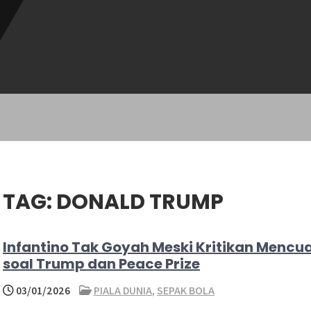
TAG:
DONALD TRUMP
Infantino Tak Goyah Meski Kritikan Mencu
soal Trump dan Peace Prize
03/01/2026
PIALA DUNIA
,
SEPAK BOLA