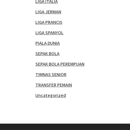
LIGA ITALIA
LIGA JERMAN
LIGA PRANCIS
LIGA SPANYOL
PIALA DUNIA
SEPAK BOLA
SEPAK BOLA PEREMPUAN
TIMNAS SENIOR
TRANSFER PEMAIN
Uncategorized