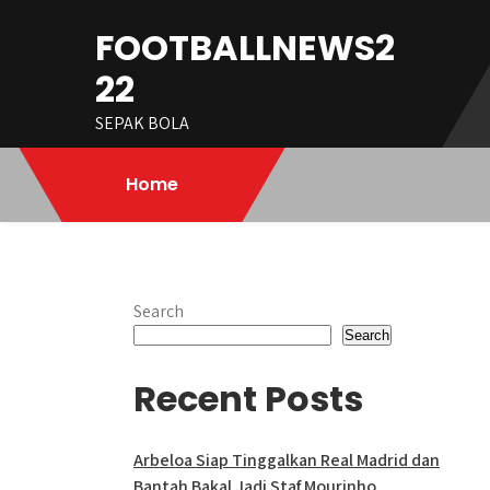
Skip
FOOTBALLNEWS2
to
content
22
SEPAK BOLA
Home
Search
Search
Recent Posts
Arbeloa Siap Tinggalkan Real Madrid dan
Bantah Bakal Jadi Staf Mourinho