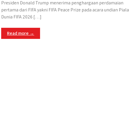
Presiden Donald Trump menerima penghargaan perdamaian
pertama dari FIFA yakni FIFA Peace Prize pada acara undian Piala
Dunia FIFA 2026 […]
Read more →