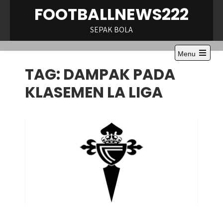
Skip
FOOTBALLNEWS222
to
content
SEPAK BOLA
Menu
Open
TAG:
DAMPAK PADA
the
main
menu
KLASEMEN LA LIGA