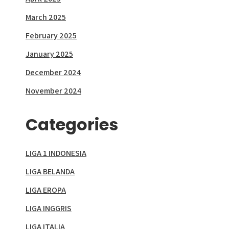
March 2025
February 2025
January 2025
December 2024
November 2024
Categories
LIGA 1 INDONESIA
LIGA BELANDA
LIGA EROPA
LIGA INGGRIS
LIGA ITALIA