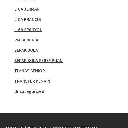
LIGA JERMAN
LIGA PRANCIS
LIGA SPANYOL
PIALA DUNIA
SEPAK BOLA
SEPAK BOLA PEREMPUAN
TIMNAS SENIOR
TRANSFER PEMAIN
Uncategorized