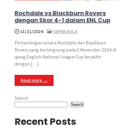
Rochdale vs Blackburn Rovers
dengan Skor 4-1 dalam ENL Cup
11/21/2024
SEPAK BOLA
Pertandingan antara Rochdale dan Blackburn
Rovers yang berlangsung pada 5 November 2024 di
ajang English National League Cup berakhir
dengan […]
Read more →
Search
Search
Recent Posts