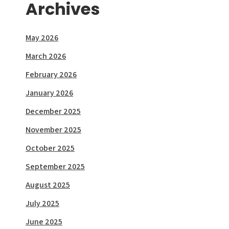
Archives
May 2026
March 2026
February 2026
January 2026
December 2025
November 2025
October 2025
September 2025
August 2025
July 2025
June 2025