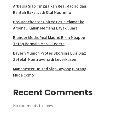
Arbeloa Siap Tinggalkan Real Madrid dan
Bantah Bakal Jadi Staf Mourinho
Bos Manchester United Beri Selamat ke
Arsenal, Kalian Memang Layak Juara
Blunder Medis Real Madrid Bikin Mbappe
Tetap Bermain Meski Cedera
Bayern Munich Protes Skorsing Luis Diaz
Setelah Kontroversi di Leverkusen
Manchester United Siap Boyong Bintang
Muda Como
Recent Comments
No comments to show.