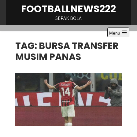
Skip
FOOTBALLNEWS222
to
content
SEPAK BOLA
Menu
Open
TAG:
BURSA TRANSFER
the
main
menu
MUSIM PANAS