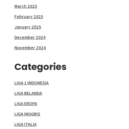
March 2025
February 2025
January 2025
December 2024
November 2024
Categories
LIGA 1 INDONESIA
LIGA BELANDA
LIGA EROPA
LIGA INGGRIS
LIGA ITALIA