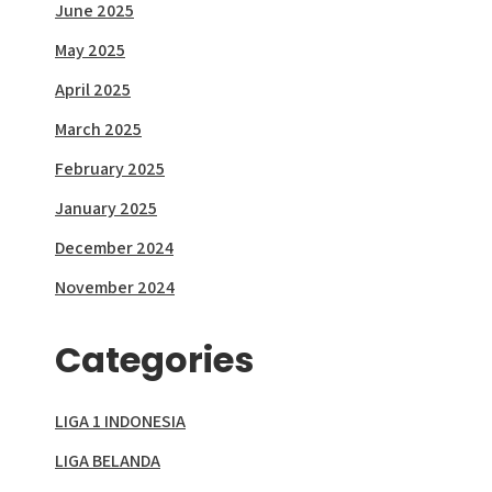
June 2025
May 2025
April 2025
March 2025
February 2025
January 2025
December 2024
November 2024
Categories
LIGA 1 INDONESIA
LIGA BELANDA