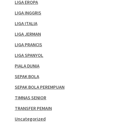
LIGA EROPA
LIGA INGGRIS
LIGA ITALIA
LIGA JERMAN
LIGA PRANCIS
LIGA SPANYOL
PIALA DUNIA
SEPAK BOLA
SEPAK BOLA PEREMPUAN
TIMNAS SENIOR
TRANSFER PEMAIN
Uncategorized