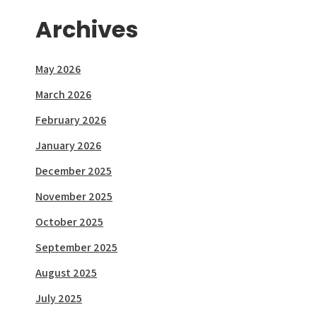
Archives
May 2026
March 2026
February 2026
January 2026
December 2025
November 2025
October 2025
September 2025
August 2025
July 2025