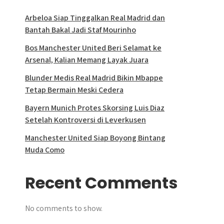
Arbeloa Siap Tinggalkan Real Madrid dan
Bantah Bakal Jadi Staf Mourinho
Bos Manchester United Beri Selamat ke
Arsenal, Kalian Memang Layak Juara
Blunder Medis Real Madrid Bikin Mbappe
Tetap Bermain Meski Cedera
Bayern Munich Protes Skorsing Luis Diaz
Setelah Kontroversi di Leverkusen
Manchester United Siap Boyong Bintang
Muda Como
Recent Comments
No comments to show.