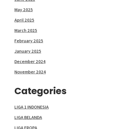
May 2025
April 2025
March 2025
February 2025
January 2025
December 2024
November 2024
Categories
LIGA 1 INDONESIA
LIGA BELANDA
LIGA EROPA