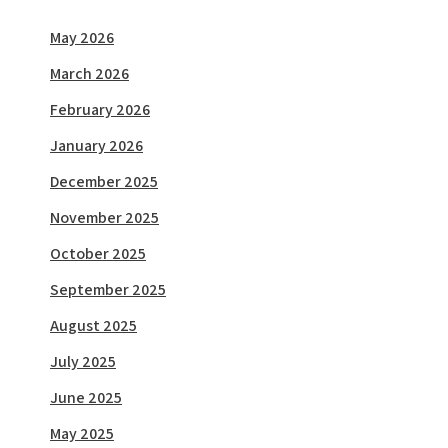
May 2026
March 2026
February 2026
January 2026
December 2025
November 2025
October 2025
September 2025
August 2025
July 2025
June 2025
May 2025