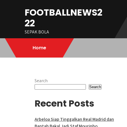
Skip
FOOTBALLNEWS2
to
content
22
SEPAK BOLA
Home
Search
Search
Recent Posts
Arbeloa Siap Tinggalkan Real Madrid dan
Bantah Bakal Jadi Staf Mourinho