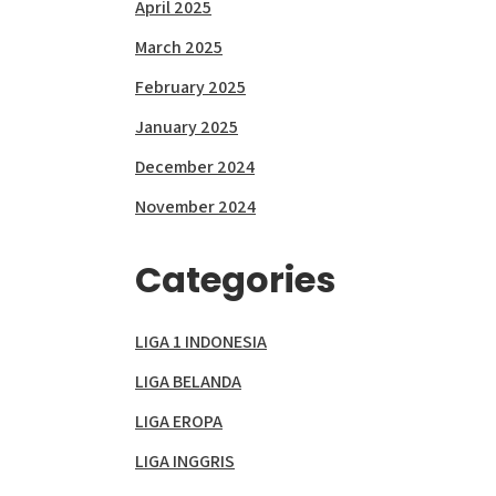
April 2025
March 2025
February 2025
January 2025
December 2024
November 2024
Categories
LIGA 1 INDONESIA
LIGA BELANDA
LIGA EROPA
LIGA INGGRIS