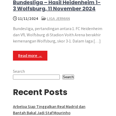
Bundesliga – Hasil Heidenheim 1-
3 Wolfsburg, 11 November 2024
11/11/2024
LIGA JERMAN
Bundesliga, pertandingan antara 1. ​FC Heidenheim
dan VfL Wolfsburg di Stadion Voith Arena berakhir
kemenangan Wolfsburg, skor 3-1.​ Dalam laga […]
Read more →
Search
Search
Recent Posts
Arbeloa Siap Tinggalkan Real Madrid dan
Bantah Bakal Jadi Staf Mourinho