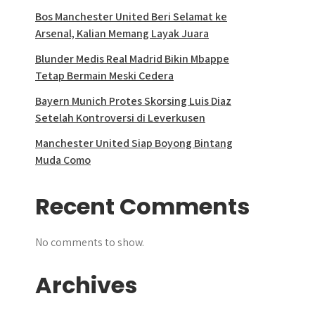
Bos Manchester United Beri Selamat ke
Arsenal, Kalian Memang Layak Juara
Blunder Medis Real Madrid Bikin Mbappe
Tetap Bermain Meski Cedera
Bayern Munich Protes Skorsing Luis Diaz
Setelah Kontroversi di Leverkusen
Manchester United Siap Boyong Bintang
Muda Como
Recent Comments
No comments to show.
Archives