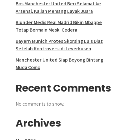
Bos Manchester United Beri Selamat ke
Arsenal, Kalian Memang Layak Juara
Blunder Medis Real Madrid Bikin Mbappe
Tetap Bermain Meski Cedera
Bayern Munich Protes Skorsing Luis Diaz
Setelah Kontroversi di Leverkusen
Manchester United Siap Boyong Bintang
Muda Como
Recent Comments
No comments to show.
Archives