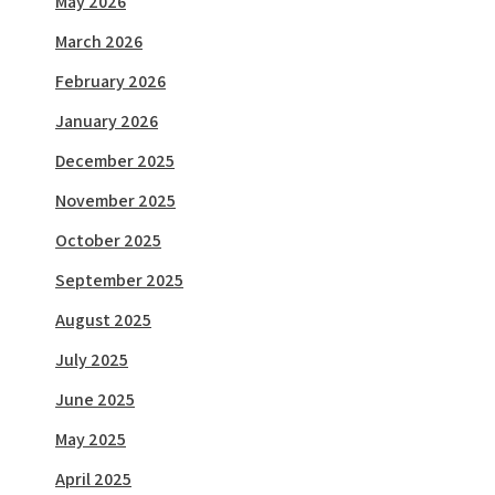
May 2026
March 2026
February 2026
January 2026
December 2025
November 2025
October 2025
September 2025
August 2025
July 2025
June 2025
May 2025
April 2025