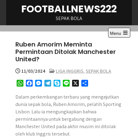
Skip
FOOTBALLNEWS222
to
content
SEPAK BOLA
Menu
Open
Ruben Amorim Meminta
the
main
Permintaan Ditolak Manchester
menu
United?
11/03/2024
LIGA INGGRIS
,
SEPAK BOLA
W
F
M
T
S
L
X
S
h
a
e
e
k
i
h
a
c
s
l
y
n
a
Dalam perkembangan terbaru yang mengejutkan
t
e
s
e
p
e
r
dunia sepak bola, Ruben Amorim, pelatih Sporting
s
b
e
g
e
e
Lisbon. Lalu ia mengungkapkan bahwa
A
o
n
r
permintaannya untuk bergabung dengan
p
o
g
a
Manchester United pada akhir musim ini ditolak
p
k
e
m
oleh klub Inggris tersebut.
r