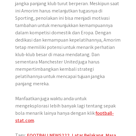
jangka panjang klub turut berperan. Meskipun saat
ini Amorim harus melanjutkan tugasnya di
Sporting, penolakan ini bisa menjadi motivasi
tambahan untuk menunjukkan kemampuannya
dalam kompetisi domestik dan Eropa. Dengan
dedikasi dan kemampuan kepelatihannya, Amorim
tetap memiliki potensi untuk menarik perhatian
klub-klub besar di masa mendatang. Dan
sementara Manchester United juga harus
mempertimbangkan kembali strategi
pelatihannya untuk mencapai tujuan jangka
panjang mereka.
Manfaatkan juga waktu anda untuk
mengeksplorasi lebih banyak lagi tentang sepak
bola menarik lainya hanya dengan klik
football-
stat.com
.
Tags:
FOOTBALLNEWS222
,
Latar Belakang
,
Masa