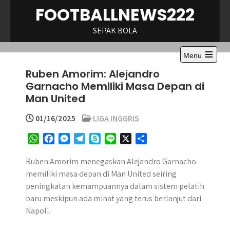
Skip
FOOTBALLNEWS222
to
content
SEPAK BOLA
Menu
Open
Ruben Amorim: Alejandro
the
main
Garnacho Memiliki Masa Depan di
menu
Man United
01/16/2025
LIGA INGGRIS
W
F
M
T
S
L
X
S
h
a
e
e
k
i
h
a
c
s
l
y
n
a
Ruben Amorim menegaskan Alejandro Garnacho
t
e
s
e
p
e
r
memiliki masa depan di Man United seiring
s
b
e
g
e
e
peningkatan kemampuannya dalam sistem pelatih
A
o
n
r
baru meskipun ada minat yang terus berlanjut dari
p
o
g
a
Napoli.
p
k
e
m
r