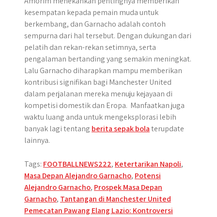
Amorim menekankan pentingnya memberikan
kesempatan kepada pemain muda untuk
berkembang, dan Garnacho adalah contoh
sempurna dari hal tersebut. Dengan dukungan dari
pelatih dan rekan-rekan setimnya, serta
pengalaman bertanding yang semakin meningkat.
Lalu Garnacho diharapkan mampu memberikan
kontribusi signifikan bagi Manchester United
dalam perjalanan mereka menuju kejayaan di
kompetisi domestik dan Eropa. Manfaatkan juga
waktu luang anda untuk mengeksplorasi lebih
banyak lagi tentang
berita sepak bola
terupdate
lainnya.
Tags:
FOOTBALLNEWS222
,
Ketertarikan Napoli
,
Masa Depan Alejandro Garnacho
,
Potensi
Alejandro Garnacho
,
Prospek Masa Depan
Garnacho
,
Tantangan di Manchester United
Post
Pemecatan Pawang Elang Lazio: Kontroversi