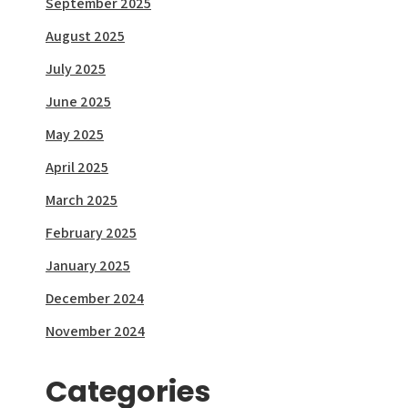
September 2025
August 2025
July 2025
June 2025
May 2025
April 2025
March 2025
February 2025
January 2025
December 2024
November 2024
Categories