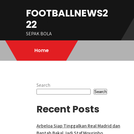
Skip
FOOTBALLNEWS2
to
content
22
SEPAK BOLA
Home
Search
Search
Recent Posts
Arbeloa Siap Tinggalkan Real Madrid dan
Bantah Bakal Jadi Staf Mourinho