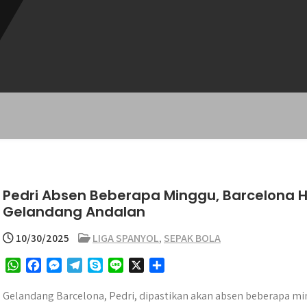
Pedri Absen Beberapa Minggu, Barcelona
Gelandang Andalan
10/30/2025
LIGA SPANYOL
,
SEPAK BOLA
W
F
M
T
S
L
X
S
h
a
e
e
k
i
h
a
c
s
l
y
n
a
Gelandang Barcelona, Pedri, dipastikan akan absen beberapa min