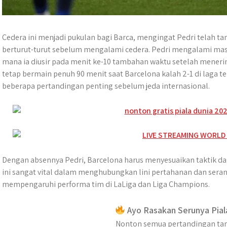
Cedera ini menjadi pukulan bagi Barca, mengingat Pedri telah t
berturut-turut sebelum mengalami cedera. Pedri mengalami masa
mana ia diusir pada menit ke-10 tambahan waktu setelah menerim
tetap bermain penuh 90 menit saat Barcelona kalah 2-1 di laga t
beberapa pertandingan penting sebelum jeda internasional.
Dengan absennya Pedri, Barcelona harus menyesuaikan taktik dan
ini sangat vital dalam menghubungkan lini pertahanan dan sera
mempengaruhi performa tim di LaLiga dan Liga Champions.
Ayo Rasakan Serunya Pial
Nonton semua pertandingan tan