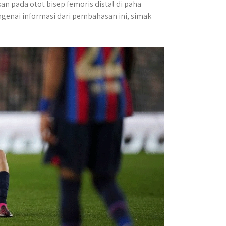
 pada otot bisep femoris distal di paha
ngenai informasi dari pembahasan ini, simak