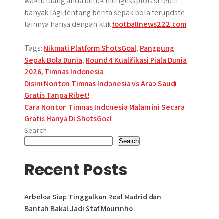
waktu luang anda untuk mengeksplorasi lebih
banyak lagi tentang berita sepak bola terupdate
lainnya hanya dengan klik
footballnews222.com
.
Tags:
Nikmati Platform ShotsGoal
,
Panggung
Sepak Bola Dunia
,
Round 4 Kualifikasi Piala Dunia
2026
,
Timnas Indonesia
Post
Disini Nonton Timnas Indonesia vs Arab Saudi
Gratis Tanpa Ribet!
navigation
Cara Nonton Timnas Indonesia Malam ini Secara
Gratis Hanya Di ShotsGoal
Search
Search
Recent Posts
Arbeloa Siap Tinggalkan Real Madrid dan
Bantah Bakal Jadi Staf Mourinho