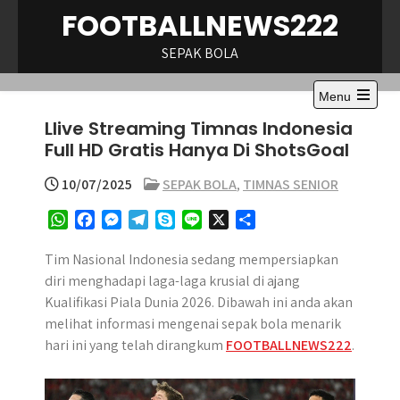
Skip
FOOTBALLNEWS222
to
content
SEPAK BOLA
Menu
Open
LIive Streaming Timnas Indonesia
the
main
Full HD Gratis Hanya Di ShotsGoal
menu
10/07/2025
SEPAK BOLA
,
TIMNAS SENIOR
W
F
M
T
S
L
X
S
h
a
e
e
k
i
h
a
c
s
l
y
n
a
Tim Nasional Indonesia sedang mempersiapkan
t
e
s
e
p
e
r
diri menghadapi laga-laga krusial di ajang
s
b
e
g
e
e
Kualifikasi Piala Dunia 2026. Dibawah ini anda akan
A
o
n
r
melihat informasi mengenai sepak bola menarik
p
o
g
a
hari ini yang telah dirangkum
FOOTBALLNEWS222
.
p
k
e
m
r