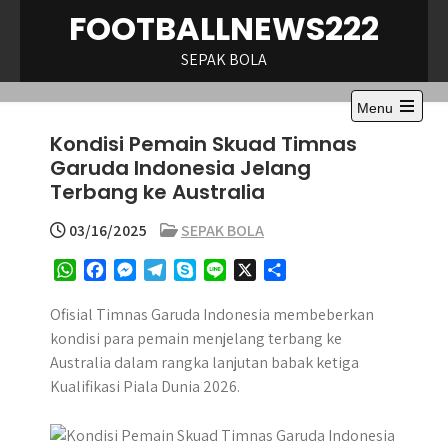
Skip
FOOTBALLNEWS222
to
content
SEPAK BOLA
Menu
Open
Kondisi Pemain Skuad Timnas
the
main
Garuda Indonesia Jelang
menu
Terbang ke Australia
03/16/2025
SEPAK BOLA
W
F
M
T
S
L
X
S
h
a
e
e
k
i
h
a
c
s
l
y
n
a
Ofisial Timnas Garuda Indonesia membeberkan
t
e
s
e
p
e
r
kondisi para pemain menjelang terbang ke
s
b
e
g
e
e
Australia dalam rangka lanjutan babak ketiga
A
o
n
r
Kualifikasi Piala Dunia 2026.
p
o
g
a
p
k
e
m
r