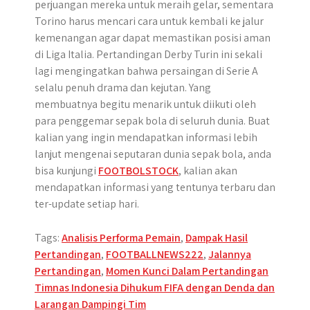
perjuangan mereka untuk meraih gelar, sementara
Torino harus mencari cara untuk kembali ke jalur
kemenangan agar dapat memastikan posisi aman
di Liga Italia. Pertandingan Derby Turin ini sekali
lagi mengingatkan bahwa persaingan di Serie A
selalu penuh drama dan kejutan. Yang
membuatnya begitu menarik untuk diikuti oleh
para penggemar sepak bola di seluruh dunia. Buat
kalian yang ingin mendapatkan informasi lebih
lanjut mengenai seputaran dunia sepak bola, anda
bisa kunjungi
FOOTBOLSTOCK
, kalian akan
mendapatkan informasi yang tentunya terbaru dan
ter-update setiap hari.
Tags:
Analisis Performa Pemain
,
Dampak Hasil
Pertandingan
,
FOOTBALLNEWS222
,
Jalannya
Pertandingan
,
Momen Kunci Dalam Pertandingan
Post
Timnas Indonesia Dihukum FIFA dengan Denda dan
Larangan Dampingi Tim