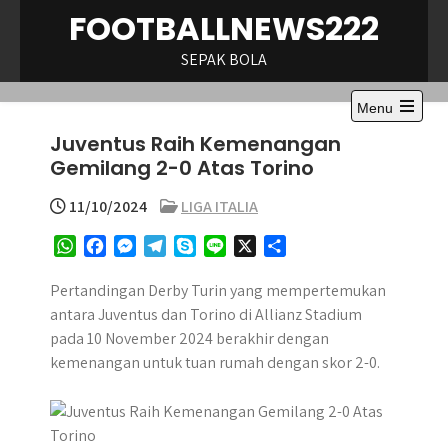
Skip
FOOTBALLNEWS222
to
content
SEPAK BOLA
Menu
Open
Juventus Raih Kemenangan
the
main
Gemilang 2-0 Atas Torino
menu
11/10/2024
LIGA ITALIA
W
F
M
T
S
L
X
S
h
a
e
e
k
i
h
a
c
s
l
y
n
a
Pertandingan Derby Turin yang mempertemukan
t
e
s
e
p
e
r
antara Juventus dan Torino di Allianz Stadium
s
b
e
g
e
e
pada 10 November 2024 berakhir dengan
A
o
n
r
kemenangan untuk tuan rumah dengan skor 2-0.
p
o
g
a
p
k
e
m
r