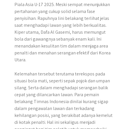
Piala Asia U-17 2025. Meski sempat menunjukkan
pertahanan yang cukup solid selama fase
penyisihan. Rapuhnya lini belakang terlihat jelas
saat menghadapi lawan yang lebih berkualitas.
Kiper utama, Dafa Al Gasemi, harus memungut
bola dari gawangnya sebanyak enam kali. Ini
menandakan kesulitan tim dalam menjaga area
penalti dan menahan serangan efektif dari Korea
Utara.
Kelemahan tersebut terutama terekspos pada
situasi bola mati, seperti sepak pojok dan umpan
silang. Serta dalam menghadapi serangan balik
cepat yang dilancarkan lawan. Para pemain
belakang Timnas Indonesia dinilai kurang sigap
dalam pengawalan lawan dan terkadang
kehilangan posisi, yang berakibat adanya kemelut
di kotak penalti. Hal ini sekaligus menjadi