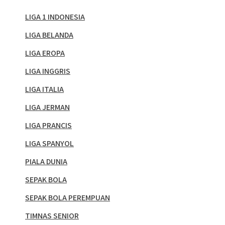
LIGA 1 INDONESIA
LIGA BELANDA
LIGA EROPA
LIGA INGGRIS
LIGA ITALIA
LIGA JERMAN
LIGA PRANCIS
LIGA SPANYOL
PIALA DUNIA
SEPAK BOLA
SEPAK BOLA PEREMPUAN
TIMNAS SENIOR