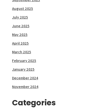
August 2025
July 2025
June 2025
May 2025
April 2025
March 2025
February 2025
January 2025
December 2024
November 2024
Categories