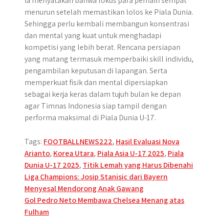
Ia menyatakan bahwa fokus para pemain sempat
menurun setelah memastikan lolos ke Piala Dunia.
Sehingga perlu kembali membangun konsentrasi
dan mental yang kuat untuk menghadapi
kompetisi yang lebih berat. Rencana persiapan
yang matang termasuk memperbaiki skill individu,
pengambilan keputusan di lapangan. Serta
memperkuat fisik dan mental dipersiapkan
sebagai kerja keras dalam tujuh bulan ke depan
agar Timnas Indonesia siap tampil dengan
performa maksimal di Piala Dunia U-17.
Tags:
FOOTBALLNEWS222
,
Hasil Evaluasi Nova
Arianto
,
Korea Utara
,
Piala Asia U-17 2025
,
Piala
Dunia U-17 2025
,
Titik Lemah yang Harus Dibenahi
Post
Liga Champions: Josip Stanisic dari Bayern
Menyesal Mendorong Anak Gawang
navigation
Gol Pedro Neto Membawa Chelsea Menang atas
Fulham