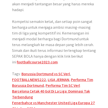
akan menjadi tantangan besar yang harus mereka
hadapi.
Kompetisi semakin ketat, dan setiap poin sangat
berharga untuk menjaga ambisi masing-masing
tim di liga yang kompetitif ini. Kemenangan ini
menjadi modal berharga bagi Dortmund untuk
terus melangkah ke masa depan yang lebih cerah.
Simak dan ikuti terus informasi terlengkap tentang
SEPAK BOLA hanya dengan klik link berikut
ini
footballcourse2023.com
.
Tags:
Borussia Dortmund vs SC Verl
,
FOOTBALLNEWS222
,
LIGA JERMAN
,
Performa Tim
Borussia Dortmund
,
Performa Tim SC Verl
Post
Barcelona Cetak 40 Gol Di La Liga: Dominasi Tak
Terbendung
navigation
Fenerbahce vs Manchester United Liga Europa 27