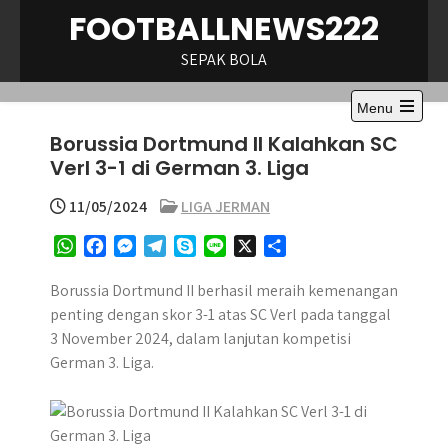
Skip
FOOTBALLNEWS222
to
content
SEPAK BOLA
Menu
Open
Borussia Dortmund II Kalahkan SC
the
main
Verl 3-1 di German 3. Liga
menu
11/05/2024
LIGA JERMAN
W
F
M
T
S
L
X
S
h
a
e
e
k
i
h
a
c
s
l
y
n
a
Borussia Dortmund II berhasil meraih kemenangan
t
e
s
e
p
e
r
penting dengan skor 3-1 atas SC Verl pada tanggal
s
b
e
g
e
e
3 November 2024, dalam lanjutan kompetisi
A
o
n
r
German 3. Liga.
p
o
g
a
p
k
e
m
r